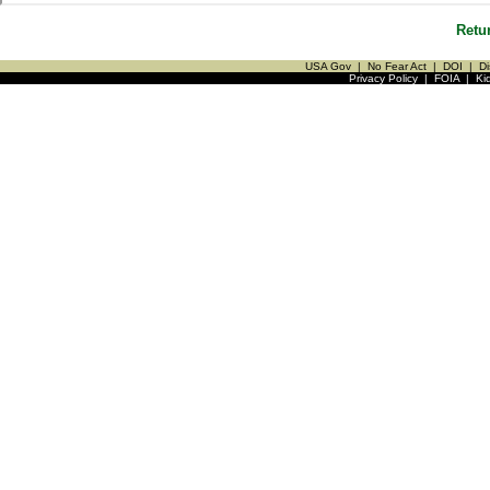
Retu
USA Gov
|
No Fear Act
|
DOI
|
Di
Privacy Policy
|
FOIA
|
Ki