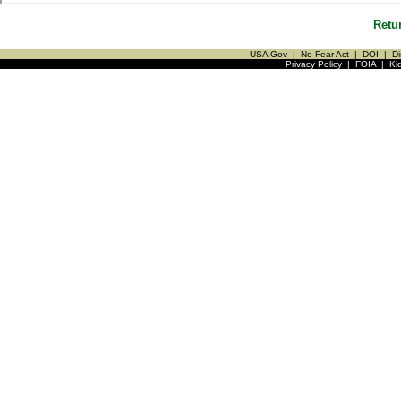
Retu
USA Gov
|
No Fear Act
|
DOI
|
Di
Privacy Policy
|
FOIA
|
Ki