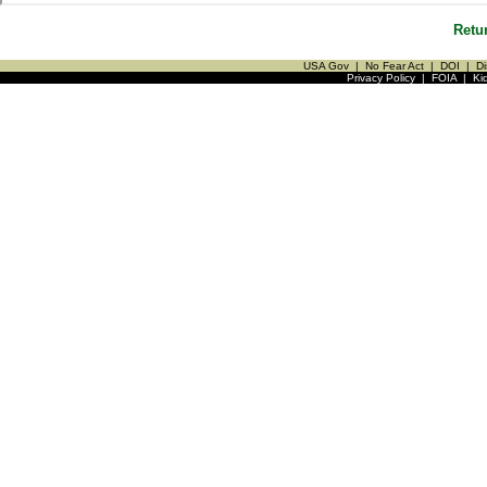
Retu
USA Gov
|
No Fear Act
|
DOI
|
Di
Privacy Policy
|
FOIA
|
Ki