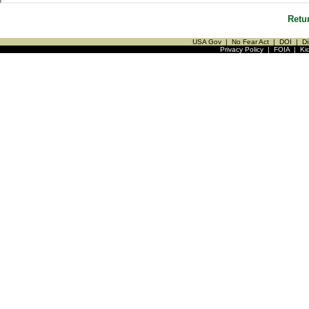
Retu
USA Gov
|
No Fear Act
|
DOI
|
Di
Privacy Policy
|
FOIA
|
Ki