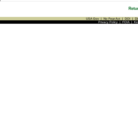
Retu
USA Gov
|
No Fear Act
|
DOI
|
Di
Privacy Policy
|
FOIA
|
Ki