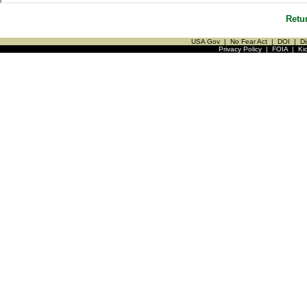
Retu
USA Gov
|
No Fear Act
|
DOI
|
Di
Privacy Policy
|
FOIA
|
Ki