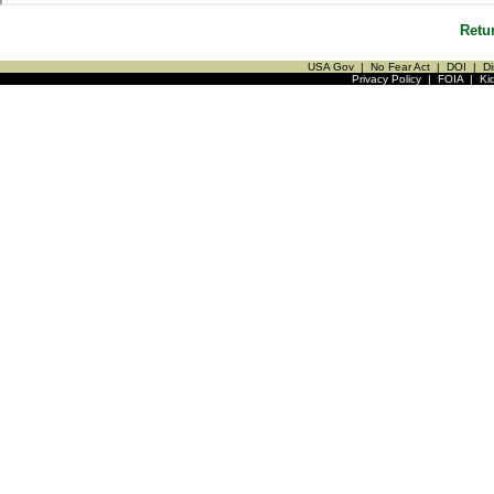
Retu
USA Gov
|
No Fear Act
|
DOI
|
Di
Privacy Policy
|
FOIA
|
Ki