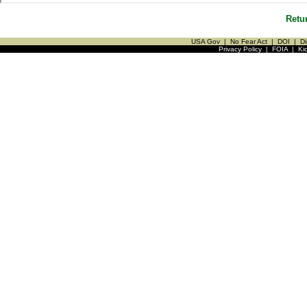
Retu
USA Gov
|
No Fear Act
|
DOI
|
Di
Privacy Policy
|
FOIA
|
Ki