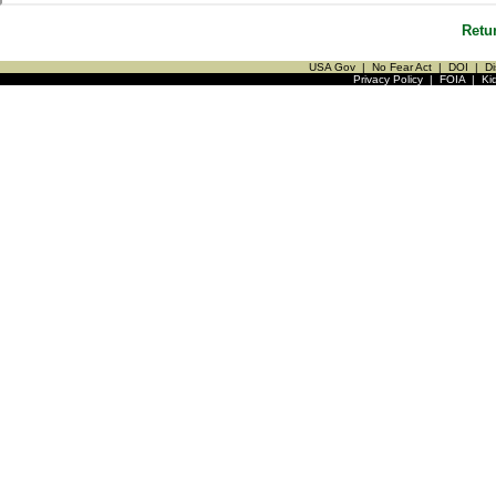
Retu
USA Gov
|
No Fear Act
|
DOI
|
Di
Privacy Policy
|
FOIA
|
Ki