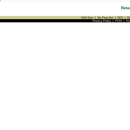
Retu
USA Gov
|
No Fear Act
|
DOI
|
Di
Privacy Policy
|
FOIA
|
Ki