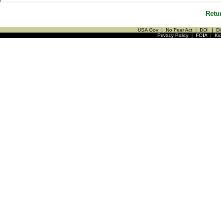
Retu
USA Gov
|
No Fear Act
|
DOI
|
Di
Privacy Policy
|
FOIA
|
Ki