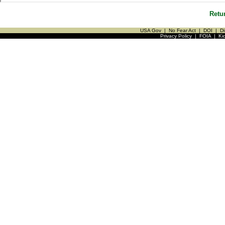
Retu
USA Gov
|
No Fear Act
|
DOI
|
Di
Privacy Policy
|
FOIA
|
Ki