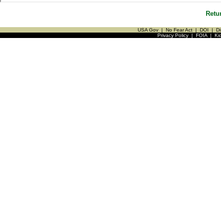
Retu
USA Gov
|
No Fear Act
|
DOI
|
Di
Privacy Policy
|
FOIA
|
Ki