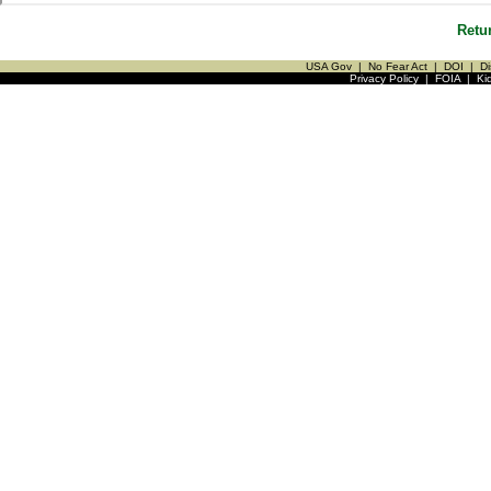
Retu
USA Gov
|
No Fear Act
|
DOI
|
Di
Privacy Policy
|
FOIA
|
Ki