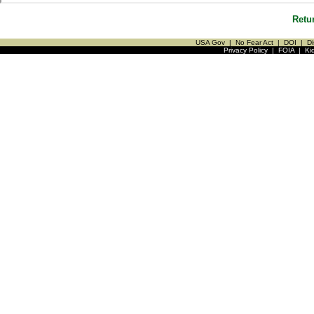
Retu
USA Gov
|
No Fear Act
|
DOI
|
Di
Privacy Policy
|
FOIA
|
Ki