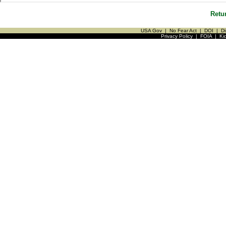
Retu
USA Gov
|
No Fear Act
|
DOI
|
Di
Privacy Policy
|
FOIA
|
Ki