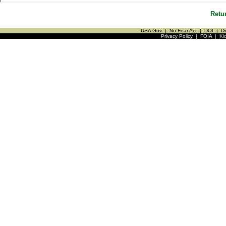
Retu
USA Gov
|
No Fear Act
|
DOI
|
Di
Privacy Policy
|
FOIA
|
Ki