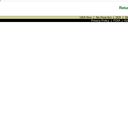
Retu
USA Gov
|
No Fear Act
|
DOI
|
Di
Privacy Policy
|
FOIA
|
Ki