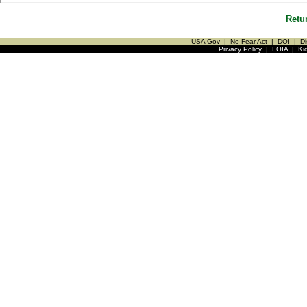
Retu
USA Gov
|
No Fear Act
|
DOI
|
Di
Privacy Policy
|
FOIA
|
Ki