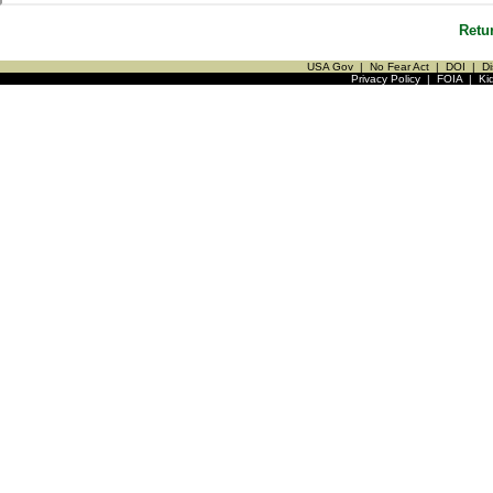
Retu
USA Gov
|
No Fear Act
|
DOI
|
Di
Privacy Policy
|
FOIA
|
Ki