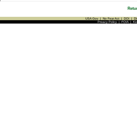
Retu
USA Gov
|
No Fear Act
|
DOI
|
Di
Privacy Policy
|
FOIA
|
Ki