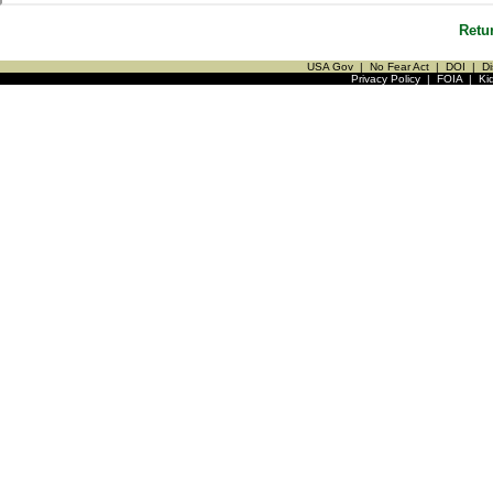
Retu
USA Gov
|
No Fear Act
|
DOI
|
Di
Privacy Policy
|
FOIA
|
Ki