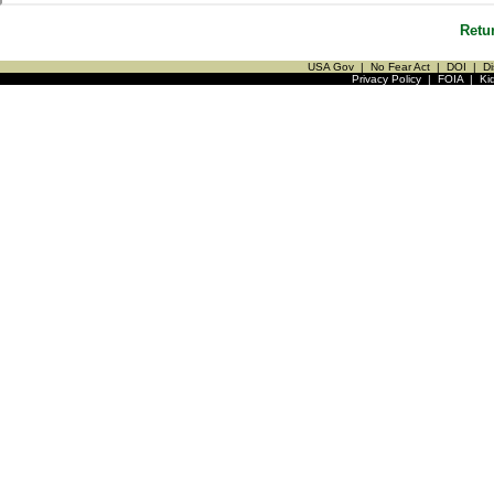
Retu
USA Gov
|
No Fear Act
|
DOI
|
Di
Privacy Policy
|
FOIA
|
Ki