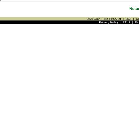
Retu
USA Gov
|
No Fear Act
|
DOI
|
Di
Privacy Policy
|
FOIA
|
Ki