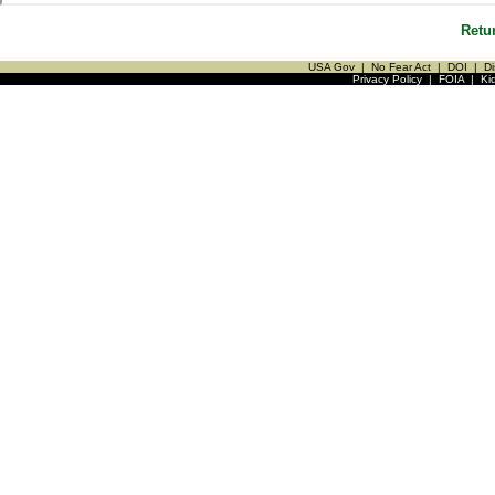
Retu
USA Gov
|
No Fear Act
|
DOI
|
Di
Privacy Policy
|
FOIA
|
Ki