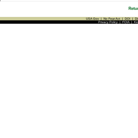
Retu
USA Gov
|
No Fear Act
|
DOI
|
Di
Privacy Policy
|
FOIA
|
Ki