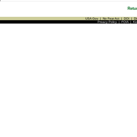
Retu
USA Gov
|
No Fear Act
|
DOI
|
Di
Privacy Policy
|
FOIA
|
Ki