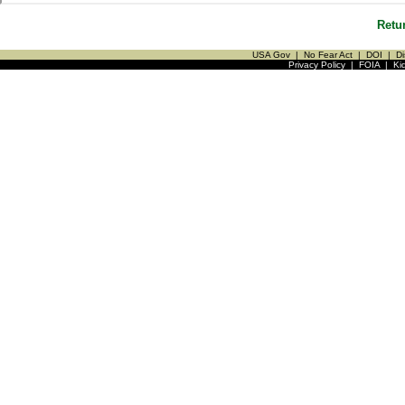
Retu
USA Gov
|
No Fear Act
|
DOI
|
Di
Privacy Policy
|
FOIA
|
Ki