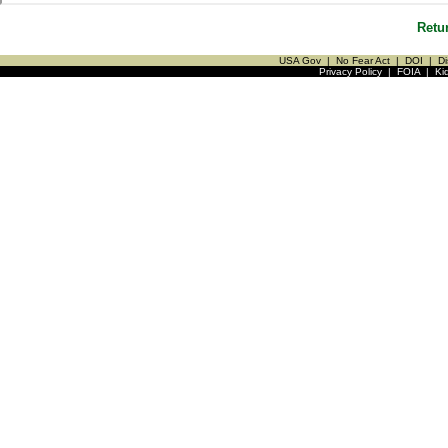
Retu
USA Gov
|
No Fear Act
|
DOI
|
Di
Privacy Policy
|
FOIA
|
Ki