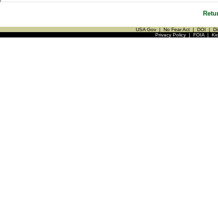
Retu
USA Gov
|
No Fear Act
|
DOI
|
Di
Privacy Policy
|
FOIA
|
Ki