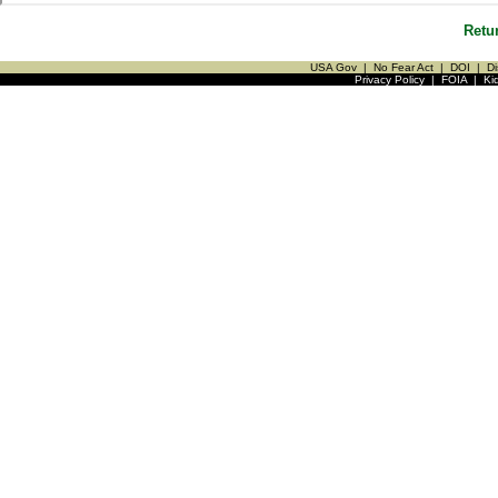
Retu
USA Gov
|
No Fear Act
|
DOI
|
Di
Privacy Policy
|
FOIA
|
Ki