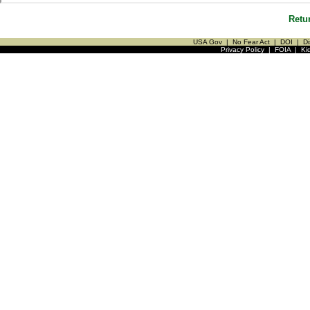
Retu
USA Gov
|
No Fear Act
|
DOI
|
Di
Privacy Policy
|
FOIA
|
Ki