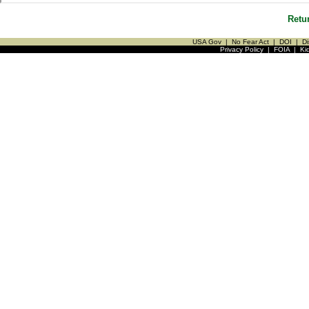
Retu
USA Gov
|
No Fear Act
|
DOI
|
Di
Privacy Policy
|
FOIA
|
Ki