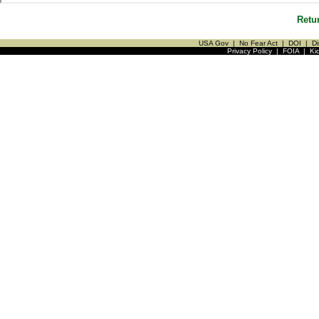
Retu
USA Gov
|
No Fear Act
|
DOI
|
Di
Privacy Policy
|
FOIA
|
Ki