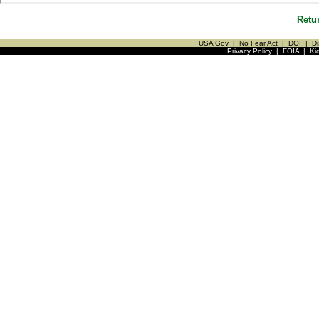
Retu
USA Gov
|
No Fear Act
|
DOI
|
Di
Privacy Policy
|
FOIA
|
Ki