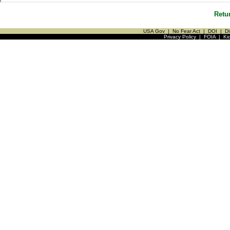
Retu
USA Gov
|
No Fear Act
|
DOI
|
Di
Privacy Policy
|
FOIA
|
Ki