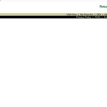
Retu
USA Gov
|
No Fear Act
|
DOI
|
Di
Privacy Policy
|
FOIA
|
Ki