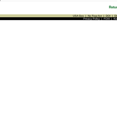
Retu
USA Gov
|
No Fear Act
|
DOI
|
Di
Privacy Policy
|
FOIA
|
Ki