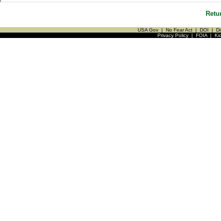
Retu
USA Gov
|
No Fear Act
|
DOI
|
Di
Privacy Policy
|
FOIA
|
Ki