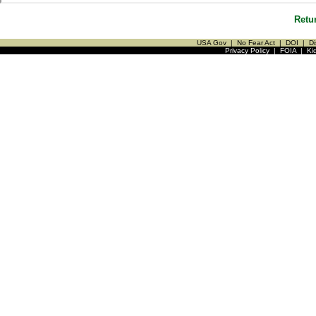
Retu
USA Gov
|
No Fear Act
|
DOI
|
Di
Privacy Policy
|
FOIA
|
Ki