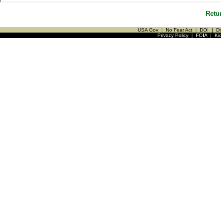
Retu
USA Gov
|
No Fear Act
|
DOI
|
Di
Privacy Policy
|
FOIA
|
Ki