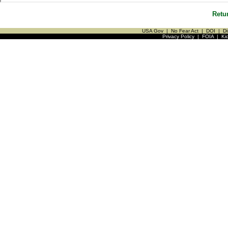
Retu
USA Gov
|
No Fear Act
|
DOI
|
Di
Privacy Policy
|
FOIA
|
Ki