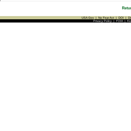
Retu
USA Gov
|
No Fear Act
|
DOI
|
Di
Privacy Policy
|
FOIA
|
Ki