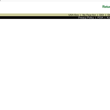
Retu
USA Gov
|
No Fear Act
|
DOI
|
Di
Privacy Policy
|
FOIA
|
Ki