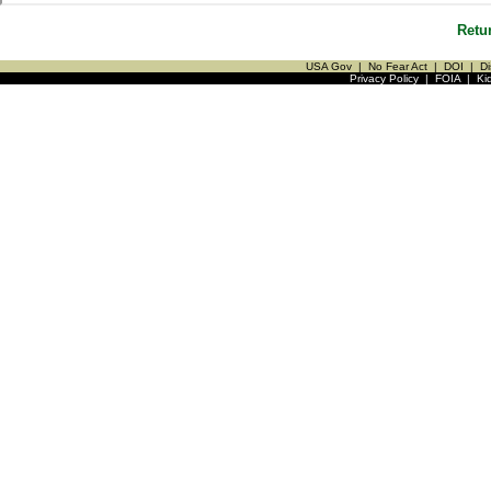
Retu
USA Gov
|
No Fear Act
|
DOI
|
Di
Privacy Policy
|
FOIA
|
Ki