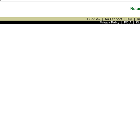
Retu
USA Gov
|
No Fear Act
|
DOI
|
Di
Privacy Policy
|
FOIA
|
Ki