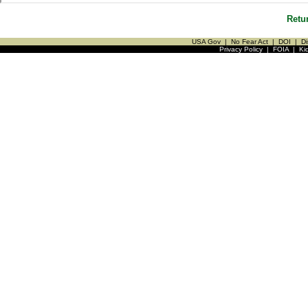
Retu
USA Gov
|
No Fear Act
|
DOI
|
Di
Privacy Policy
|
FOIA
|
Ki