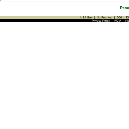
Retu
USA Gov
|
No Fear Act
|
DOI
|
Di
Privacy Policy
|
FOIA
|
Ki