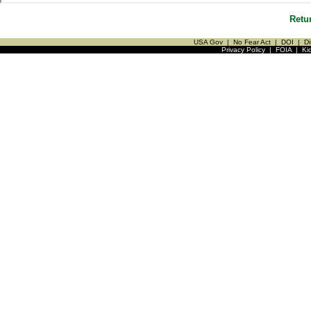
Retu
USA Gov
|
No Fear Act
|
DOI
|
Di
Privacy Policy
|
FOIA
|
Ki