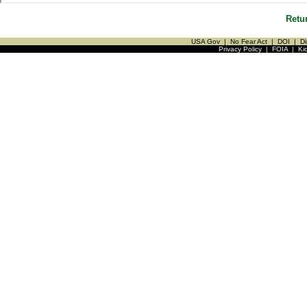
Retu
USA Gov
|
No Fear Act
|
DOI
|
Di
Privacy Policy
|
FOIA
|
Ki